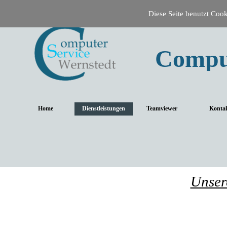
Diese Seite benutzt Cooki
Compu
Home
Dienstleistungen
Teamviewer
Konta
Unser