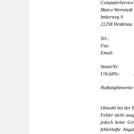
ComputerService
Marco Wernstedt
Imkerweg 9
21258 Heidenau
Tel.: +49 (
Fax: +49 (0
Email: kont
SteuerNr: 15
USt-
IdNr.: D
Haftunghinweise:
Obwohl bei der E
Fehler nicht ausg
jedoch keine Ge
fehlerhafte Anga